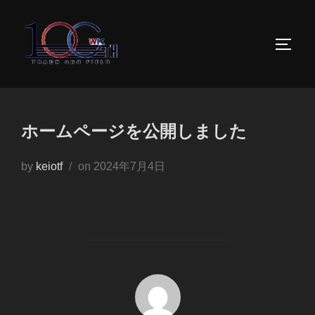
コ
ン
サイド
テ
ン
ツ
へ
ス
ホームページを公開しました
キ
投
ッ
by
keiotf
on
2024年7月4日
稿
プ
日:
投稿者